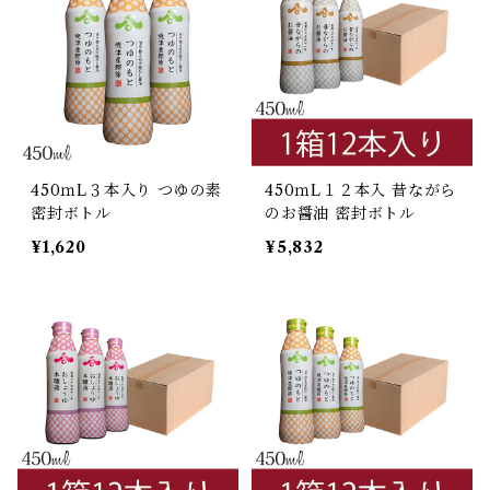
450ｍL３本入り つゆの素
450ｍL１２本入 昔ながら
密封ボトル
のお醤油 密封ボトル
¥1,620
¥5,832