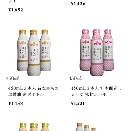
ット
¥1,436
¥1,652
450mL３本入 昔ながらの
450ｍL３本入り 本醸造し
お醤油 密封ボトル
ょうゆ 密封ボトル
¥1,458
¥1,231