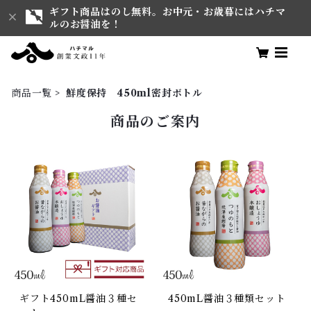
ギフト商品はのし無料。お中元・お歳暮にはハチマ
ルのお醤油を！
商品一覧
鮮度保持 450ml密封ボトル
商品のご案内
ギフト450mL醤油３種セ
450mL醤油３種類セット