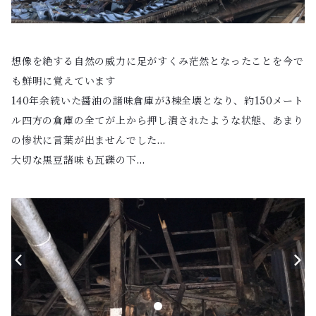
想像を絶する自然の威力に足がすくみ茫然となったことを今で
も鮮明に覚えています
140年余続いた醤油の諸味倉庫が3棟全壊となり、約150メート
ル四方の倉庫の全てが上から押し潰されたような状態、あまり
の惨状に言葉が出ませんでした…
大切な黒豆諸味も瓦礫の下…