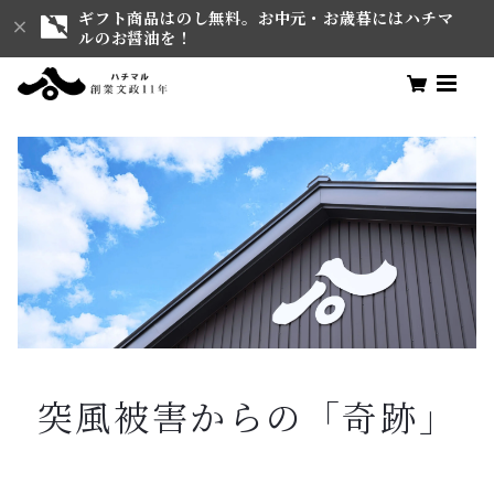
ギフト商品はのし無料。お中元・お歳暮にはハチマ
ルのお醤油を！
突風被害からの「奇跡」