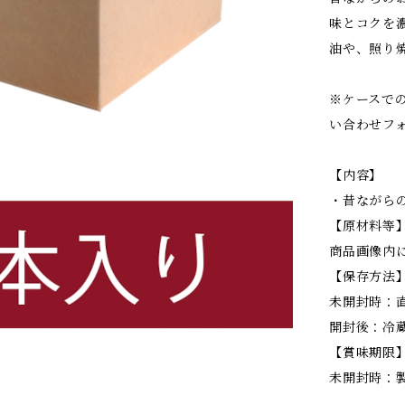
味とコクを
油や、照り
※ケースで
い合わせフ
【内容】
・昔ながらのお
【原材料等
商品画像内
【保存方法
未開封時：
開封後：冷
【賞味期限
未開封時：製