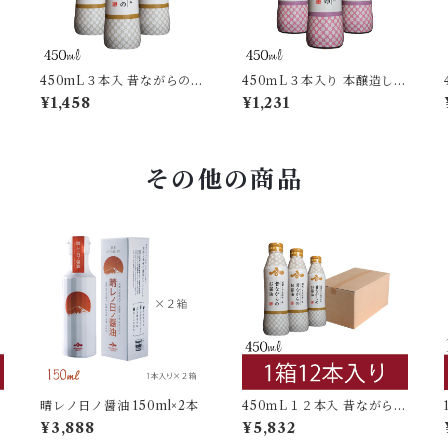
450mL３本入 昔ながらのお
450ｍL３本入り 本醸造しょ
醤油 密封ボトル
うゆ 密封ボトル
¥1,458
¥1,231
その他の商品
晴レノ日ノ醤油 150ml×2本
450ｍL１２本入 昔ながらの
お醤油 密封ボトル
¥3,888
¥5,832