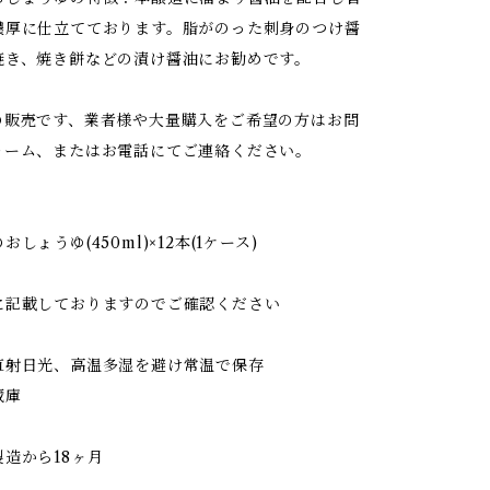
濃厚に仕立てております。脂がのった刺身のつけ醤
焼き、焼き餅などの漬け醤油にお勧めです。
の販売です、業者様や大量購入をご希望の方はお問
ォーム、またはお電話にてご連絡ください。
しょうゆ(450ml)×12本(1ケース)
】
に記載しておりますのでご確認ください
】
直射日光、高温多湿を避け常温で保存
蔵庫
】
造から18ヶ月