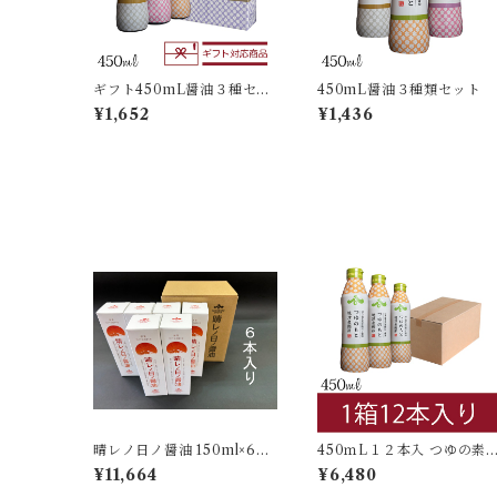
ギフト450mL醤油３種セッ
450mL醤油３種類セット
ト
¥1,652
¥1,436
晴レノ日ノ醤油 150ml×6本
450ｍL１２本入 つゆの素
入
密封ボトル
¥11,664
¥6,480