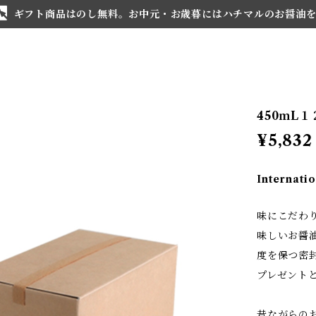
ギフト商品はのし無料。お中元・お歳暮にはハチマルのお醤油
450ｍL
¥5,832
Internatio
味にこだわ
味しいお醤
度を保つ密
プレゼント
昔ながらの