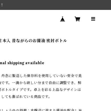
を！
１２本入 昔ながらのお醤油 密封ボトル
nal shipping available
り丹念に製造した保存料を使用していない安全で美
油です。一滴から欲しい分まで自由に調整でき、鮮
封ボトルタイプです。卓上を彩る上品なデザインは
としても喜ばれている商品です。
おしょうゆの特徴：本醸造に溜まり醤油を配合し旨