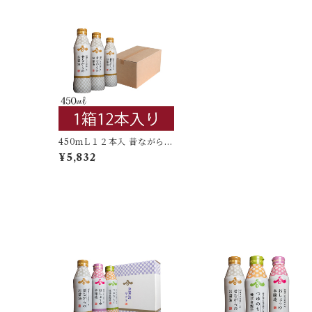
450ｍL１２本入 昔ながらの
お醤油 密封ボトル
¥5,832