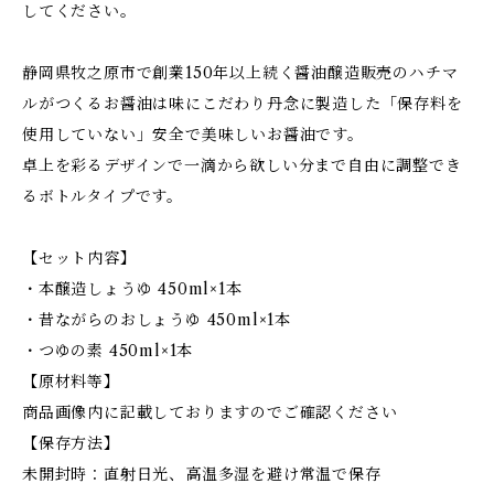
してください。
静岡県牧之原市で創業150年以上続く醤油醸造販売のハチマ
ルがつくるお醤油は味にこだわり丹念に製造した「保存料を
使用していない」安全で美味しいお醤油です。
卓上を彩るデザインで一滴から欲しい分まで自由に調整でき
るボトルタイプです。
【セット内容】
・本醸造しょうゆ 450ml×1本
・昔ながらのおしょうゆ 450ml×1本
・つゆの素 450ml×1本
【原材料等】
商品画像内に記載しておりますのでご確認ください
【保存方法】
未開封時：直射日光、高温多湿を避け常温で保存