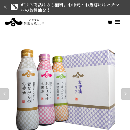
ギフト商品はのし無料。お中元・お歳暮にはハチマ
ルのお醤油を！