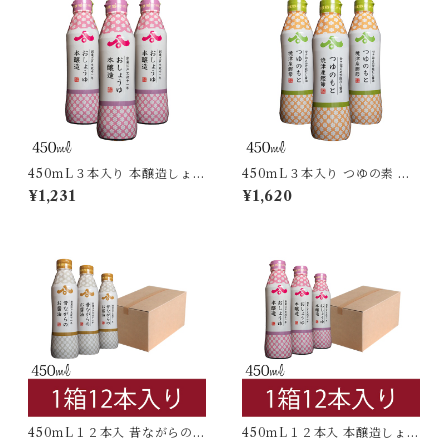
450ｍL３本入り 本醸造しょう
450ｍL３本入り つゆの素 密
ゆ 密封ボトル
封ボトル
¥1,231
¥1,620
450ｍL１２本入 昔ながらのお
450ｍL１２本入 本醸造しょう
醤油 密封ボトル
ゆ 密封ボトル