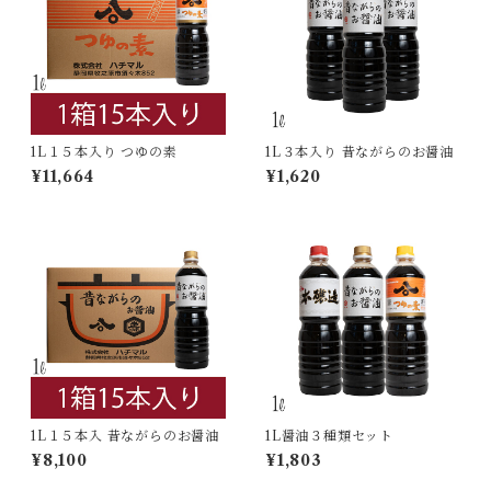
1L１５本入り つゆの素
1L３本入り 昔ながらのお醤油
¥11,664
¥1,620
1L１５本入 昔ながらのお醤油
1L醤油３種類セット
¥8,100
¥1,803