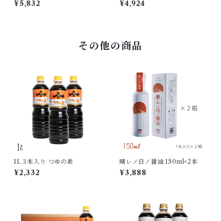
¥5,832
¥4,924
その他の商品
1L３本入り つゆの素
晴レノ日ノ醤油 150ml×2本
¥2,332
¥3,888