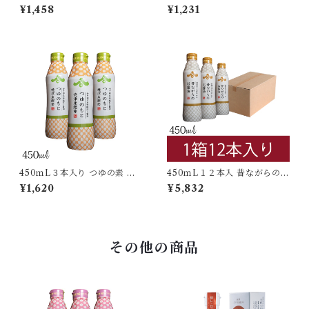
油 密封ボトル
ゆ 密封ボトル
¥1,458
¥1,231
450ｍL３本入り つゆの素 密
450ｍL１２本入 昔ながらのお
封ボトル
醤油 密封ボトル
¥1,620
¥5,832
その他の商品