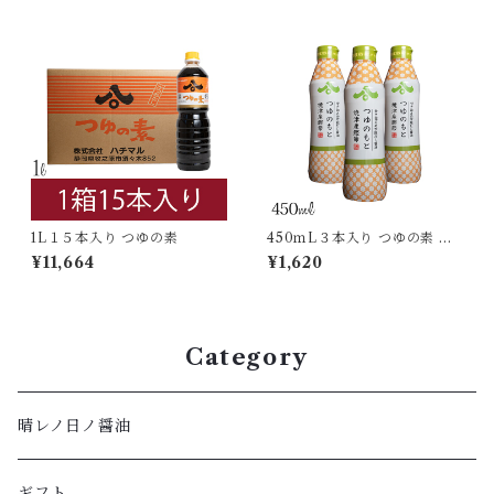
1L１５本入り つゆの素
450ｍL３本入り つゆの素 密
封ボトル
¥11,664
¥1,620
Category
晴レノ日ノ醤油
ギフト