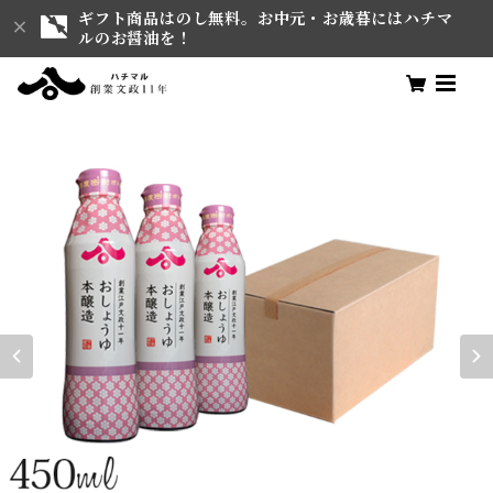
ギフト商品はのし無料。お中元・お歳暮にはハチマ
ルのお醤油を！