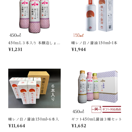
450ｍL３本入り 本醸造しょう
晴レノ日ノ醤油 150ml×1本
ゆ 密封ボトル
¥1,231
¥1,944
晴レノ日ノ醤油 150ml×6本入
ギフト450mL醤油３種セット
¥11,664
¥1,652