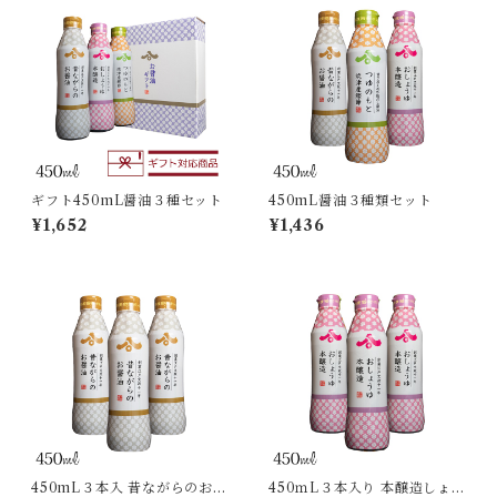
ギフト450mL醤油３種セット
450mL醤油３種類セット
¥1,652
¥1,436
450mL３本入 昔ながらのお醤
450ｍL３本入り 本醸造しょう