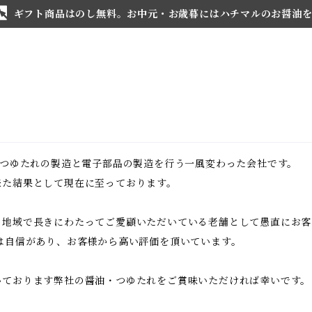
ギフト商品はのし無料。お中元・お歳暮にはハチマルのお醤油
・つゆたれの製造と電子部品の製造を行う一風変わった会社です。
来た結果として現在に至っております。
、地域で長きにわたってご愛顧いただいている老舗として愚直にお客
は自信があり、お客様から高い評価を頂いています。
いております弊社の醤油・つゆたれをご賞味いただければ幸いです。