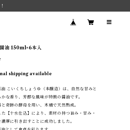
を！
油 150ml×6本入
4
nal shipping available
醤油 こいくちしょうゆ（本醸造）は、自然な甘みと
らかな香り、芳醇な風味が特徴の醤油です。
料と奇跡の酵母を用い、木桶で天然熟成。
した【十水仕込】により、素材の持つ旨み・甘み・
を濃厚に引き出すことに成功しました。
醤油として食卓を彩ります。