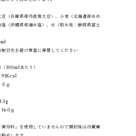
大豆（兵庫県産丹波黒大豆）、小麦（北海道産ゆめ
食塩（沖縄県産海水塩）、水（取水地：静岡県富士
ml
直射日光を避け常温に保管してください
（100mlあたり）
1Kcal
：８ｇ
ｇ
.5g
16.0ｇ
「保存料」を使用していませんので開封後は冷蔵庫
お勧めします。