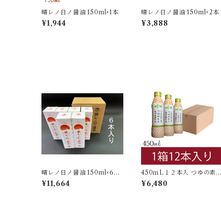
晴レノ日ノ醤油 150ml×1本
晴レノ日ノ醤油 150ml×2本
¥1,944
¥3,888
晴レノ日ノ醤油 150ml×6本
450ｍL１２本入 つゆの素
入
密封ボトル
¥11,664
¥6,480