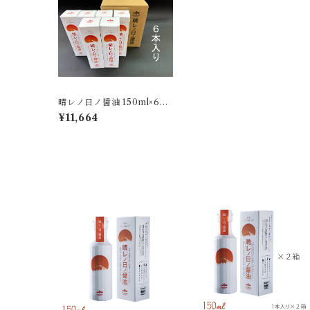
晴レノ日ノ醤油 150ml×6本
入
¥11,664