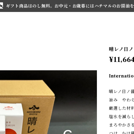
ギフト商品はのし無料。お中元・お歳暮にはハチマルのお醤油
晴レノ日ノ醤
¥11,66
Internatio
晴レノ日ノ
旨み やわ
厳選した材
塩水を減ら
まろやかさ
つけ、かけ