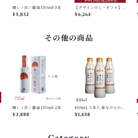
晴レノ日ノ醤油 150ml×3本
【デザインのし・ギフト】
晴レノ日ノ醤油 150ml×3本
¥5,832
¥6,264
入
その他の商品
晴レノ日ノ醤油 150ml×2本
450mL３本入 昔ながらのお
醤油 密封ボトル
¥3,888
¥1,458