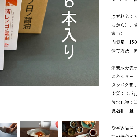
原材料名：
ちから）、
宮市）
内容量：150
保存方法：
栄養成分表示
エネルギー：9
タンパク質
脂質：０.5
炭水化物：13
食塩相当量：
◎本製品は
での保存を