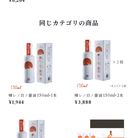
¥6,264
同じカテゴリの商品
晴レノ日ノ醤油 150ml×1本
晴レノ日ノ醤油 150ml×2本
¥1,944
¥3,888