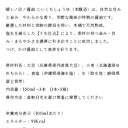
晴レノ日ノ醤油 こいくちしょうゆ（本醸造）は、自然な甘み
と旨み やわらかな香り、芳醇な風味が特徴の醤油です。
厳選した材料と奇跡の酵母を用い、木桶で天然熟成。
塩水を減らした【十水仕込】により、素材の持つ旨み・甘
み・まろやかさを濃厚に引き出すことに成功しました。
つけ、かけ醤油として食卓を彩ります。
原材料名：大豆（兵庫県産丹波黒大豆）、小麦（北海道産ゆ
めちから）、食塩（沖縄県産海水塩）、水（取水地：静岡県
富士宮市）
内容量：150ml ×3本 (1本×3箱)
保存方法：直射日光を避け常温に保管してください
栄養成分表示（100mlあたり）
エネルギー：91Kcal