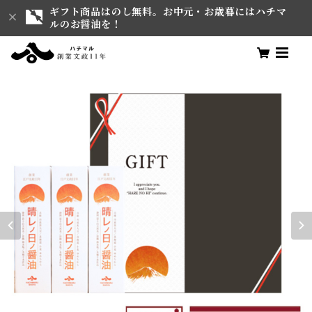
ギフト商品はのし無料。お中元・お歳暮にはハチマ
ルのお醤油を！