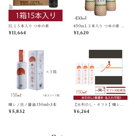
1L１５本入り つゆの素
450ｍL３本入り つゆの素 密
封ボトル
¥11,664
¥1,620
晴レノ日ノ醤油 150ml×3本
【水引のし・ギフト】晴レノ
日ノ醤油 150ml×3本入
¥5,832
¥6,264