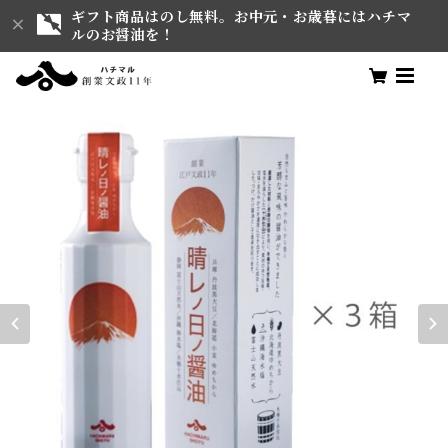
ギフト商品はのし無料。お中元・お歳暮にはハチマ
ルのお醤油を！