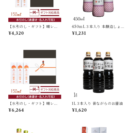
【水引のし・ギフト】晴レノ
450ｍL３本入り 本醸造しょう
日ノ醤油 150ml×2本入
ゆ 密封ボトル
¥4,320
¥1,231
【水引のし・ギフト】晴レノ
1L３本入り 昔ながらのお醤油
日ノ醤油 150ml×3本入
¥6,264
¥1,620