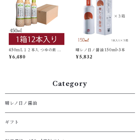
450ｍL１２本入 つゆの素 密
晴レノ日ノ醤油 150ml×3本
封ボトル
¥6,480
¥5,832
Category
晴レノ日ノ醤油
ギフト