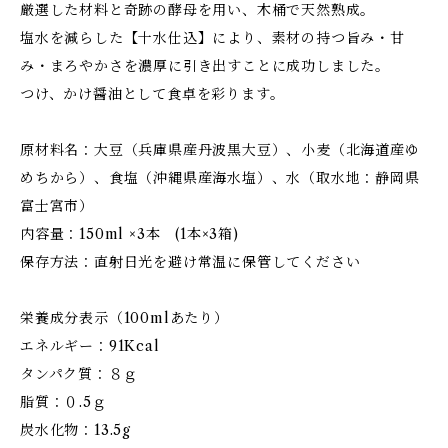
厳選した材料と奇跡の酵母を用い、木桶で天然熟成。
塩水を減らした【十水仕込】により、素材の持つ旨み・甘
み・まろやかさを濃厚に引き出すことに成功しました。
つけ、かけ醤油として食卓を彩ります。
原材料名：大豆（兵庫県産丹波黒大豆）、小麦（北海道産ゆ
めちから）、食塩（沖縄県産海水塩）、水（取水地：静岡県
富士宮市）
内容量：150ml ×3本 (1本×3箱)
保存方法：直射日光を避け常温に保管してください
栄養成分表示（100mlあたり）
エネルギー：91Kcal
タンパク質：８ｇ
脂質：０.5ｇ
炭水化物：13.5g