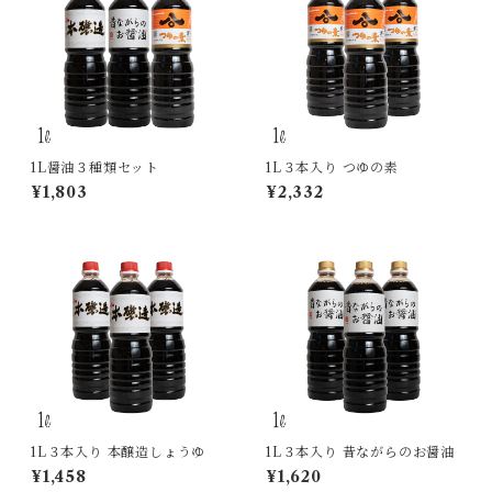
1L醤油３種類セット
1L３本入り つゆの素
¥1,803
¥2,332
1L３本入り 本醸造しょうゆ
1L３本入り 昔ながらのお醤油
¥1,458
¥1,620