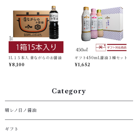
1L１５本入 昔ながらのお醤油
ギフト450mL醤油３種セット
¥8,100
¥1,652
Category
晴レノ日ノ醤油
ギフト