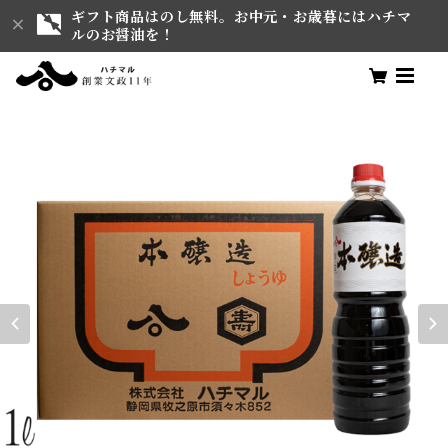
ギフト商品はのし無料。お中元・お歳暮にはハチマ
ルのお醤油を！