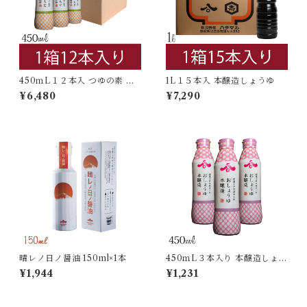
450ｍL１２本入 つゆの素 密
1L１５本入 本醸造しょうゆ
封ボトル
¥6,480
¥7,290
晴レノ日ノ醤油 150ml×1本
450ｍL３本入り 本醸造しょう
ゆ 密封ボトル
¥1,944
¥1,231