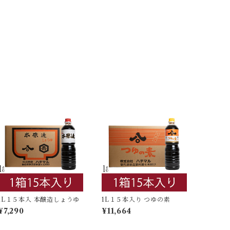
1L１５本入 本醸造しょうゆ
1L１５本入り つゆの素
¥7,290
¥11,664