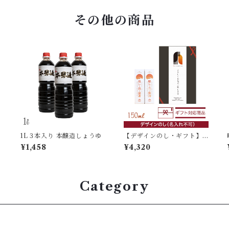
その他の商品
1L３本入り 本醸造しょうゆ
【デザインのし・ギフト】
晴レノ日ノ醤油 150ml×2本
¥1,458
¥4,320
入
Category