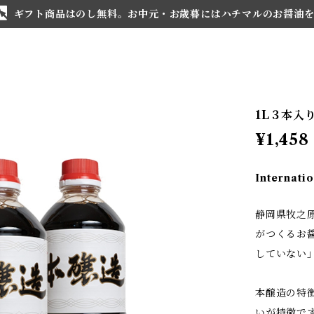
ギフト商品はのし無料。お中元・お歳暮にはハチマルのお醤油
1L３本入
¥1,458
Internatio
静岡県牧之
がつくるお
していない
本醸造の特
いが特徴で