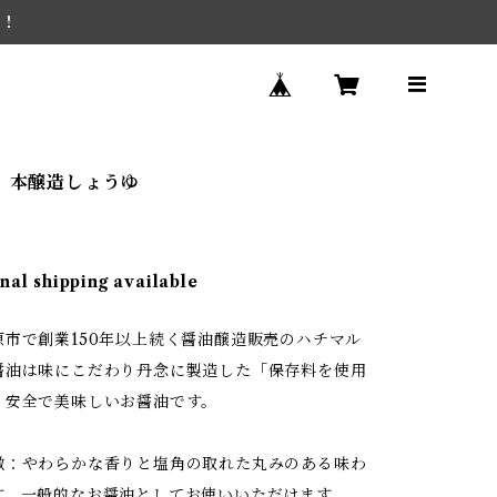
を！
り 本醸造しょうゆ
nal shipping available
原市で創業150年以上続く醤油醸造販売のハチマル
醤油は味にこだわり丹念に製造した「保存料を使用
」安全で美味しいお醤油です。
徴：やわらかな香りと塩角の取れた丸みのある味わ
す。一般的なお醤油としてお使いいただけます。