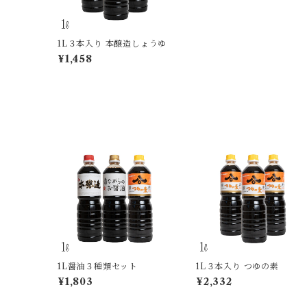
1L３本入り 本醸造しょうゆ
¥1,458
1L醤油３種類セット
1L３本入り つゆの素
¥1,803
¥2,332