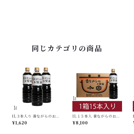
同じカテゴリの商品
1L３本入り 昔ながらのお醤
1L１５本入 昔ながらのお醤
油
油
¥1,620
¥8,100