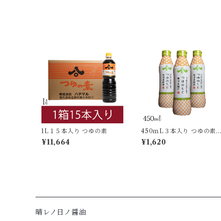
1L１５本入り つゆの素
450ｍL３本入り つゆの素
密封ボトル
¥11,664
¥1,620
晴レノ日ノ醤油